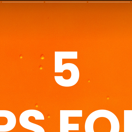
5
PS FO